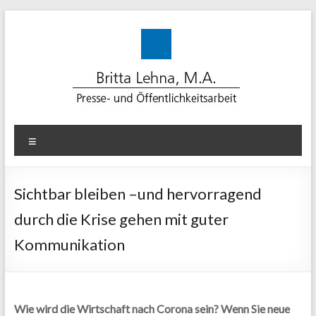
Zum
Inhalt
springen
Lehna-
Menü
PR
für
Sichtbar bleiben –und hervorragend
erfolgreiche
durch die Krise gehen mit guter
Kommunikation
Kommunikation
Beratung.
Konzept.
Medienarbeit.
Wie wird die Wirtschaft nach Corona sein? Wenn Sie neue
Text.