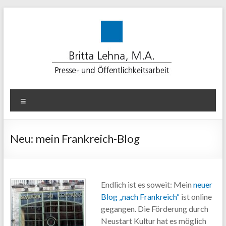
Zum
Inhalt
springen
Lehna-
Menü
PR
für
Neu: mein Frankreich-Blog
erfolgreiche
Kommunikation
Endlich ist es soweit: Mein
neuer
Beratung.
Blog „nach Frankreich“
ist online
Konzept.
gegangen. Die Förderung durch
Medienarbeit.
Neustart Kultur hat es möglich
Text.