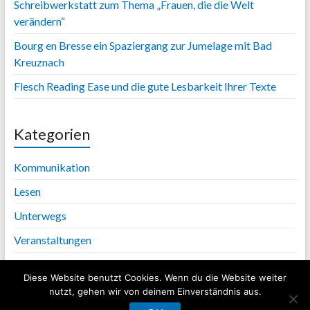
Schreibwerkstatt zum Thema „Frauen, die die Welt
verändern“
Bourg en Bresse ein Spaziergang zur Jumelage mit Bad
Kreuznach
Flesch Reading Ease und die gute Lesbarkeit Ihrer Texte
Kategorien
Kommunikation
Lesen
Unterwegs
Veranstaltungen
Diese Website benutzt Cookies. Wenn du die Website weiter
nutzt, gehen wir von deinem Einverständnis aus.
Copyright © 2026
Lehna-PR für erfolgreiche Kommunikation
. Alle Rechte
vorbehalten. Theme
Spacious
von ThemeGrill. Powered by:
WordPress
.