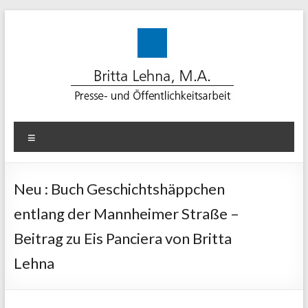
Zum
Inhalt
springen
Lehna-
Menü
PR
für
Neu : Buch Geschichtshäppchen
erfolgreiche
entlang der Mannheimer Straße –
Kommunikation
Beitrag zu Eis Panciera von Britta
Beratung.
Lehna
Konzept.
Medienarbeit.
Text.