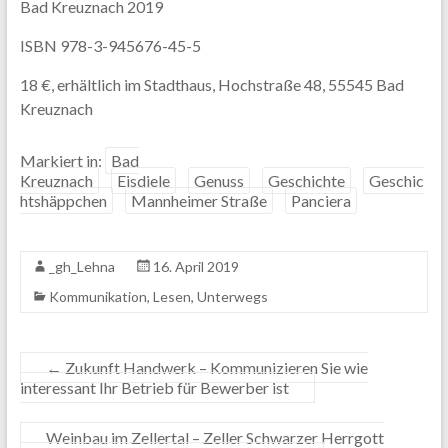
Bad Kreuznach 2019
ISBN 978-3-945676-45-5
18 €, erhältlich im Stadthaus, Hochstraße 48, 55545 Bad
Kreuznach
Markiert in:
Bad
Kreuznach
Eisdiele
Genuss
Geschichte
Geschic
htshäppchen
Mannheimer Straße
Panciera
_gh_Lehna
16. April 2019
Kommunikation
,
Lesen
,
Unterwegs
←
Zukunft Handwerk – Kommunizieren Sie wie
interessant Ihr Betrieb für Bewerber ist
Weinbau im Zellertal – Zeller Schwarzer Herrgott