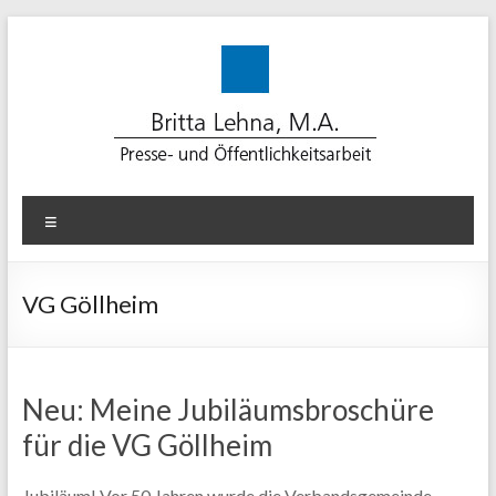
Zum
Inhalt
springen
Lehna-
Menü
PR
für
VG Göllheim
erfolgreiche
Kommunikation
Neu: Meine Jubiläumsbroschüre
Beratung.
für die VG Göllheim
Konzept.
Medienarbeit.
Text.
Jubiläum! Vor 50 Jahren wurde die Verbandsgemeinde