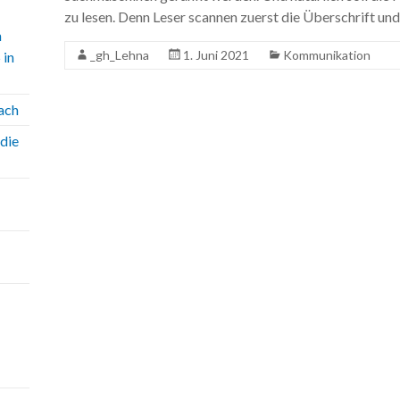
zu lesen. Denn Leser scannen zuerst die Überschrift und
n
_gh_Lehna
1. Juni 2021
Kommunikation
 in
ach
die