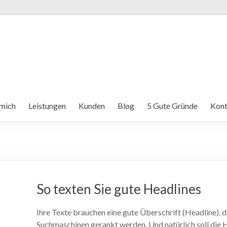
mich
Leistungen
Kunden
Blog
5 Gute Gründe
Kont
So texten Sie gute Headlines
Ihre Texte brauchen eine gute Überschrift (Headline), d
Suchmaschinen gerankt werden. Und natürlich soll die 