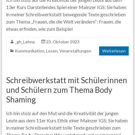
Content.
13er Kurs Darstellendes Spiel einer Mainzer IGS: Sie haben
in meiner Schreibwerkstatt bewegende Texte geschrieben
zum Thema „Frauen, die die Welt verändern“: Frauen, die
etwas erfinden, wie zum Beispiel
_gh_Lehna
23. Oktober 2023
Kommunikation
,
Lesen
,
Veranstaltungen
Weiterlesen
Schreibwerkstatt mit Schülerinnen
und Schülern zum Thema Body
Shaming
Ich bin stolz auf den Mut und die Kreativität der jungen
Leute aus dem 11er Kurs Ethik einer Mainzer IGS: Sie haben
in meiner Schreibwerkstatt tolle Texte geschrieben zum
Thema Body-Shaming: Wie verletzend und ausgrenzend