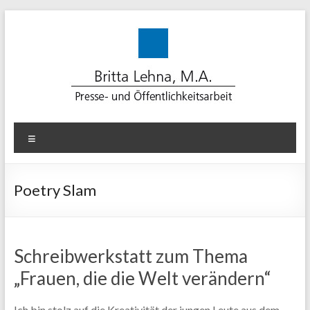
Zum
Inhalt
springen
Lehna-
Menü
PR
für
Poetry Slam
erfolgreiche
Kommunikation
Schreibwerkstatt zum Thema
Beratung.
„Frauen, die die Welt verändern“
Konzept.
Medienarbeit.
Text.
Ich bin stolz auf die Kreativität der jungen Leute aus dem