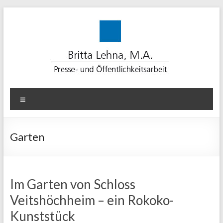
Zum
Inhalt
springen
Lehna-
Menü
PR
für
Garten
erfolgreiche
Kommunikation
Im Garten von Schloss
Beratung.
Veitshöchheim – ein Rokoko-
Konzept.
Medienarbeit.
Kunststück
Text.