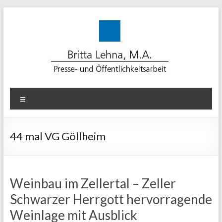
Zum
Inhalt
springen
Lehna-
Menü
PR
für
44 mal VG Göllheim
erfolgreiche
Kommunikation
Weinbau im Zellertal – Zeller
Beratung.
Schwarzer Herrgott hervorragende
Konzept.
Medienarbeit.
Weinlage mit Ausblick
Text.