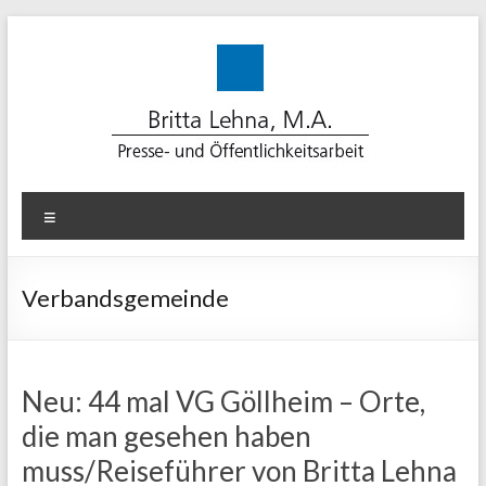
Zum
Inhalt
springen
Lehna-
Menü
PR
für
Verbandsgemeinde
erfolgreiche
Kommunikation
Neu: 44 mal VG Göllheim – Orte,
Beratung.
die man gesehen haben
Konzept.
Medienarbeit.
muss/Reiseführer von Britta Lehna
Text.